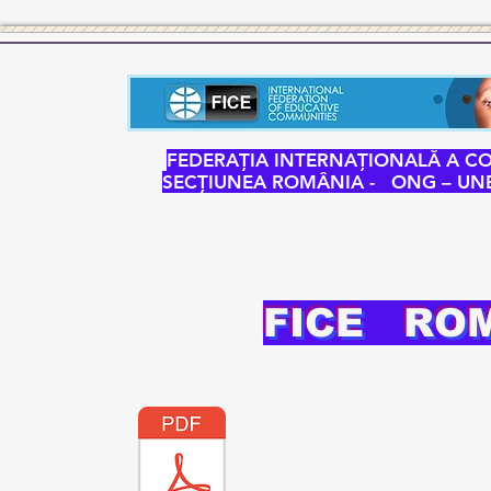
FEDERAŢIA INTERNAŢIONALĂ A CO
SECŢIUNEA ROMÂNIA -
ONG – UNE
FICE RO