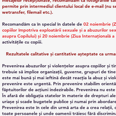
mesajelor recepționate, recomandăm ca fotografiile sa
permite prin intermediul clientului local de e-mail (nu s
wetransfer, filemail etc.).
Recomandăm ca în special în datele de
02 noiembrie (Z
copiilor împotriva exploatării sexuale și a abuzurilor s
asupra Copilului) și 20 noiembrie (Ziua Internațională a 
activitățile cu copiii.
Rezultatele calitative și cantitative aşteptate ca urm
Prevenirea abuzurilor și violențelor asupra copiilor și ti
trebuie să implice organizații, guverne, grupuri de tineri
este mai bună și mai ieftină decât reacția la abuz și vio
prevenire este urgentă. Prin prevenire stabilim orient
făptuitorilor de acțiuni indezirabile. Prevenirea nu este 
În afară de obligația statelor în materie de drepturi al
uriașe și scade bugetele publice și numai prin abordarea
Prevenirea este în cele din urmă arta de a crea relații, 
toate persoanele și unde oamenii trăiesc fără discrimina