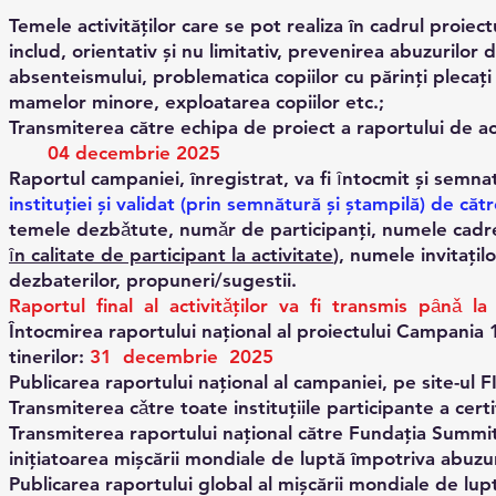
Temele activităților care se pot realiza în cadrul proiect
includ, orientativ și nu limitativ, prevenirea abuzurilor 
absenteismului, problematica copiilor cu părinți plecați 
mamelor minore, exploatarea copiilor etc.;
Transmiterea către echipa de proiect a raportului de acti
04 decembrie 2025
Raportul campaniei, înregistrat, va fi ȋntocmit și semn
instituţiei și validat (prin semnătură și ștampilă) de căt
temele dezbǎtute, numǎr de participanţi, numele cadrelor
ȋn calitate de participant la activitate
), numele invitaţilo
dezbaterilor, propuneri/sugestii.
Raportul final al activitǎţilor va fi transmis pȃnǎ 
Întocmirea raportului național al proiectului Campania 19
tinerilor:
31 decembrie 2025
Publicarea raportului național al campaniei, pe site-ul 
Transmiterea cǎtre toate instituțiile participante a cert
Transmiterea raportului național către Fundația Summ
inițiatoarea mișcării mondiale de luptă împotriva abuzuril
Publicarea raportului global al mișcării mondiale de luptă