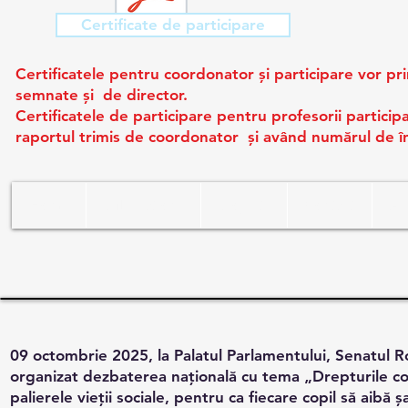
Certificate de participare
Certificatele pentru coordonator şi participare vor prim
semnate şi de director.
Certificatele de participare pentru profesorii particip
raportul trimis de coordonator şi având numărul de înr
Home
Publications
Projects
Contact
Ac
09 octombrie 2025, la Palatul Parlamentului, Senatul 
organizat dezbaterea națională cu tema „Drepturile copi
palierele vieții sociale, pentru ca fiecare copil să aibă