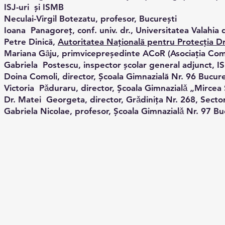
ISJ-uri și ISMB
Neculai-Virgil Botezatu, profesor, București
Ioana Panagoreţ, conf. univ. dr., Universitatea Valahia 
Petre Dinică,
Autoritatea Națională pentru Protecția Dre
Mariana Gȃju, primvicepreședinte ACoR (Asociația Co
Gabriela Postescu, inspector școlar general adjunct, 
Doina Comoli, director, Școala Gimnazială Nr. 96 Bucure
Victoria Pǎduraru, director, Şcoala Gimnazialǎ „Mirce
Dr. Matei Georgeta, director, Grǎdiniţa Nr. 268, Secto
Gabriela Nicolae, profesor, Şcoala Gimnazialǎ Nr. 97 Bu