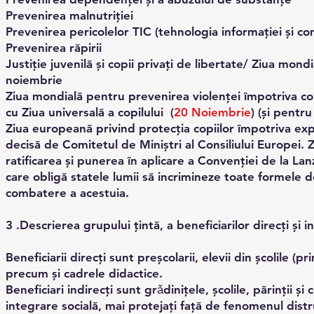
Prevenirea malnutriției
Prevenirea pericolelor TIC (tehnologia informației și com
Prevenirea răpirii
Justiție juvenilă și copii privați de libertate/ Ziua mond
noiembrie
Ziua mondială pentru prevenirea violenței împotriva copi
cu Ziua universală a copilului (
20 Noiembrie
) (și pentr
Ziua europeană privind protecția copiilor împotriva exp
decisă de Comitetul de Miniștri al Consiliului Europe
ratificarea și punerea în aplicare a Convenției de la La
care obligă statele lumii să incrimineze toate formele d
combatere a acestuia.
3 .Descrierea grupului ţintă, a beneficiarilor direcți și in
Beneficiarii direcți sunt preșcolarii, elevii din școlile (
precum și cadrele didactice.
Beneficiari indirecți sunt grǎdiniţele, școlile, părinții 
integrare socială, mai protejați față de fenomenul distruc