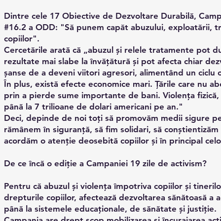
Dintre cele 17 Obiective de Dezvoltare Durabilă, Campa
#16.2 a ODD: "Să punem capăt abuzului, exploatării, tra
copiilor".
Cercetările arată că „abuzul și relele tratamente pot du
rezultate mai slabe la învățătură și pot afecta chiar dez
șanse de a deveni viitori agresori, alimentând un ciclu 
În plus, există efecte economice mari. Țările care nu a
prin a pierde sume importante de bani. Violența fizică,
până la 7 trilioane de dolari americani pe an."
Deci, depinde de noi toți să promovăm medii sigure pe
rămânem în siguranță, să fim solidari, să conștientizăm 
acordăm o atenție deosebită copiilor și în principal celo
De ce încă o ediție a Campaniei 19 zile de activism?
Pentru că abuzul și violența împotriva copiilor și tineri
drepturile copiilor, afectează dezvoltarea sănătoasă a ac
până la sistemele educaționale, de sănătate și justiție.
Campania are drept scop mobilizarea și încurajarea acti