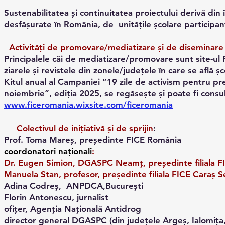
Sustenabilitatea și continuitatea proiectului derivă din 
desfășurate în România, de unitățile școlare participante
Activităţi de promovare/mediatizare şi de diseminare
Principalele căi de mediatizare/promovare sunt site-ul F
ziarele și revistele din zonele/județele în care se află ș
Kitul anual al Campaniei ”19 zile de activism pentru prev
noiembrie”, ediția 2025, se regăsește și poate fi con
www.ficeromania.wixsite.com/ficeromania
Colectivul de inițiativă și de sprijin
:
Prof. Toma Mareș, președinte FICE România
coordonatori naționali
:
Dr. Eugen Simion, DGASPC Neamț, președinte filiala
Manuela Stan, profesor, președinte filiala FICE Caraș S
Adina Codreș, ANPDCA,București
Florin Antonescu, jurnalist
ofițer, Agenția Națională Antidrog
director general DGASPC (din județele Argeș, Ialomiţa,