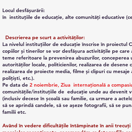
Locul desfăşurării:
în instituţiile de educaţie, alte comunități educative (ce
Descrierea pe scurt a activităților:
La nivelul instituțiilor de educație înscrise în proiectu
copiilor și tinerilor se vor desfășura activitățile pe car
teme referitoare la prevenirea abuzurilor, conceperea un
autorităților locale, politicienilor, realizarea de desene
realizarea de proiecte media, filme și clipuri cu mesaje an
polițiști, etc.).
Pe data de
2 noiembrie, Ziua internațională a compasi
comunitățile/instituţiile de educaţie unde au devenit v
(inclusiv decese în școală sau familie, ca urmare a actel
să se aprindă candele, să se așeze fotografii, să se pu
familii etc.
Având în vedere dificultățile întâmpinate în anii trecu