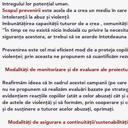
întregului lor potențial uman.
Scopul prevenirii
este acela de a crea un mediu în care 
Intoleranţǎ la abuz și violențǎ
îmbunătățirea capacității tuturor de a crea , comunități m
”În timp ce nu există nicio îndoială cu privire la necesit
siguranța acestora, ar trebui să se acorde întotdeauna
Prevenirea este cel mai eficient mod de a proteja copiii
violenței; prin aceasta ne propunem să cuantificăm rezu
Modalităţi de monitorizare şi de evaluare ale proiectu
Reafirmăm ideea că în cadrul acestei campanii (pe care 
nu ne propunem să realizăm evaluări bazate pe strateg
evidențiem reacțiile copiilor (atât a celor abuzați cât și 
de actele de violență) și să formăm, prin cooperare și c
și de susținere a tuturor acelor abuzați, oprimați.
Modalități de asigurare a continuității/sustenabilități