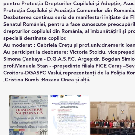
pentru Protecția Drepturilor Copilului și Adopție, Asoci
Protecţia Copilului și Asociația Comunelor din România
Dezbaterea continuă seria de manifestări iniţiate de FI
Senatul României, pentru a face cunoscute preocupările
drepturilor copilului din România, al îmbunătăţirii şi pr
specială destinate copiilor.
Au moderat : Gabriela Creţu și prof.univ.dr.emerit Io
Au participat la dezbatere: Victoria Stoiciu, vicepreș
Simona Ҫankaya - D.G.A.S.P.C. Argeș;dr. Bogdan Simi
prof.Manuela Stan - -președinte filiala FICE Caraș –Se
Croitoru-DGASPC Vaslui,reprezentanţi de la Poliţia Romȃ
,Cristina Bumb ;Roxana Onea și alţii.