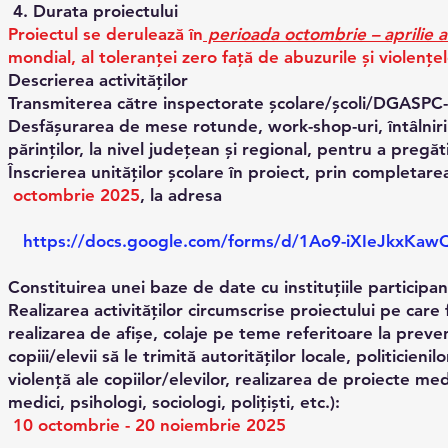
4. Durata proiectului
Proiectul se derulează în
perioada octombrie – aprilie a 
mondial, al toleranței zero față de abuzurile și violențel
Descrierea activităţilor
Transmiterea către inspectorate școlare/școli/DGASPC-ur
Desfășurarea de mese rotunde, work-shop-uri, întâlniri în
părinților, la nivel județean și regional, pentru a preg
Înscrierea unităților școlare în proiect, prin completare
octombrie 2025
, la adresa
https://docs.google.com/forms/d/1Ao9-iXIeJkxKa
Constituirea unei baze de date cu instituțiile participan
Realizarea activităților circumscrise proiectului pe care
realizarea de afișe, colaje pe teme referitoare la preve
copiii/elevii să le trimită autorităților locale, politicie
violență ale copiilor/elevilor, realizarea de proiecte media
medici, psihologi, sociologi, polițiști, etc.):
10 octombrie - 20 noiembrie 2025